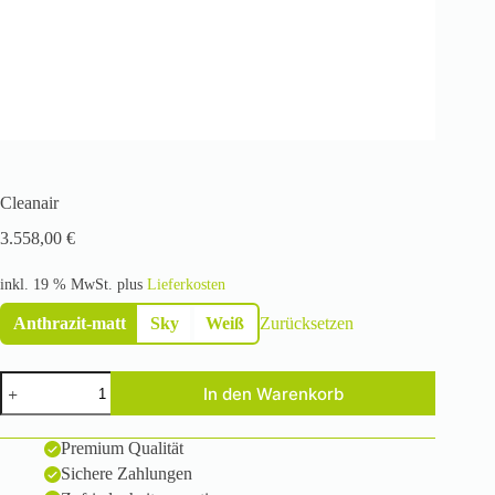
Cleanair
3.558,00
€
inkl. 19 % MwSt.
plus
Lieferkosten
Anthrazit-matt
Sky
Weiß
Zurücksetzen
Cleanair
In den Warenkorb
Menge
Premium Qualität
Sichere Zahlungen