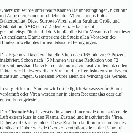
Untersucht wurde unter realitätsnahen Raumbedingungen, nicht nur
mit Aerosolen, sondern mit lebenden Viren namens Phi6-
Bakteriophag. Diese Surrogat-Viren sind in Struktur, Größe und
Stabilität mit SARS-CoV-2 identisch, jedoch nicht
gesundheitsgefährdend. Die Virenfamilie ist für Versuchsreihen dieser
Art anerkannt. Damit entspricht die Studie allen Vorgaben des
Bundesumweltamtes für realitätsnahe Bedingungen.
Das Ergebnis: Das Gerät hat die Viren nach 165 min zu 97 Prozent
inaktiviert. Schon nach 45 Minuten war eine Reduktion von 72
Prozent messbar. Dabei kamen die normalen positiv unterstützenden
Fakten wie Halbwertzeit der Viren und ihr Herabsinken zum Boden
nicht zum Tragen. Gemessen wurde allein die Wirkung des Gerätes.
In vergleichbaren Studien wird oft lediglich Salzwasser im Raum
verdampft oder Viren werden nur in einem Reagenzglas oder auf
einem Filter getestet.
Der
Cleanair Sky L
versetzt in seinem Inneren die durchströmende
Luft extrem kurz in den Plasma-Zustand und inaktiviert die Viren.
Dabei wird Ozon gebildet. Diese Reaktion läuft nur im Inneren des
Geräts ab. Daher war die Ozonkonzentration, die in der Raumluft