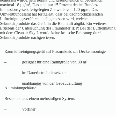
gemessen wurde, sehr gering und gesundheitlich unbedenklich:
3
maximal 18 µg/m
, Das sind nur 15 Prozent des im Bundes-
Immissionsgesetz festgelegten Zielwerts von 120 µg/m. Das
Umweltbundesamt hat festgelegt, dass bei ozonproduzierenden
Luftreinigungsverfahren auch gemessen wird, welche
Sekundärprodukte das Gerät in die Raumluft abgibt. Ein weiteres
Ergebnis der Untersuchung des Fraunhofer IBP: Bei der Luftreinigung
mit dem Cleanair Sky L wurde keine kritische Belastung durch
Sekundärprodukte nachgewiesen.
Raumluftreinigungsgerät auf Plasmabasis zur Deckenmontage
– geeignet für eine Raumgröße von 30 m²
– im Dauerbetrieb einsetzbar
– unabhängig von der Gebäudelüftung-
Aluminiumgehäuse
Bestehend aus einem mehrstufigen System:
– Vorfilter